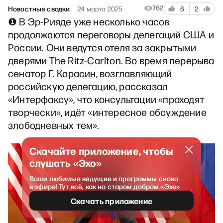
762
Новостные сводки
24 марта 2025
6
2
❶ В Эр-Рияде уже несколько часов
продолжаются переговоры делегаций США и
России. Они ведутся отеля за закрытыми
дверями The Ritz-Carlton. Во время перерыва
сенатор Г. Карасин, возглавляющий
российскую делегацию, рассказал
«Интерфаксу», что консультации «проходят
творчески», идёт «интересное обсуждение
злободневных тем».
Скачайте приложение, чтобы
слушать «Эхо»
Ваши любимые ведущие и программы снова
в эфире! Тут всё, как на старом добром «Эхе»
Скачать приложение