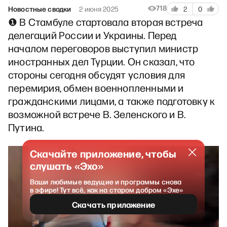
718
Новостные сводки
2 июня 2025
2
0
❶ В Стамбуле стартовала вторая встреча
делегаций России и Украины. Перед
началом переговоров выступил министр
иностранных дел Турции. Он сказал, что
стороны сегодня обсудят условия для
перемирия, обмен военнопленными и
гражданскими лицами, а также подготовку к
возможной встрече В. Зеленского и В.
Путина.
Скачайте приложение, чтобы
слушать «Эхо»
Ваши любимые ведущие и программы снова
в эфире! Тут всё, как на старом добром «Эхе»
Скачать приложение