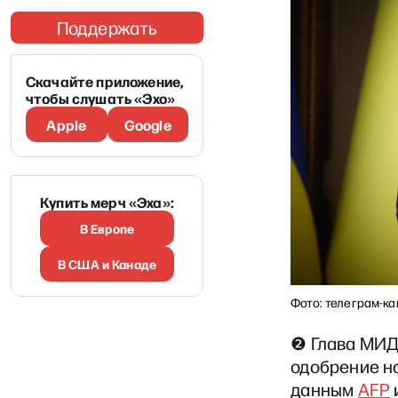
Поддержать
Скачайте приложение,
чтобы слушать «Эхо»
Apple
Google
Купить мерч «Эха»:
В Европе
В США и Канаде
Фото: телеграм-к
❷ Глава МИД
одобрение но
данным
AFP