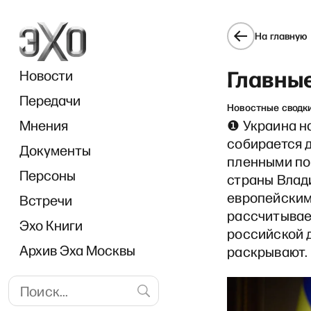
На главную
Главные
Новости
Передачи
Новостные сводк
Мнения
❶ Украина н
собирается 
Документы
 о буллинге, подростковых г
пленными по 
Персоны
страны Влад
европейским 
Встречи
рассчитывае
Эхо Книги
российской 
Архив Эха Москвы
раскрывают.