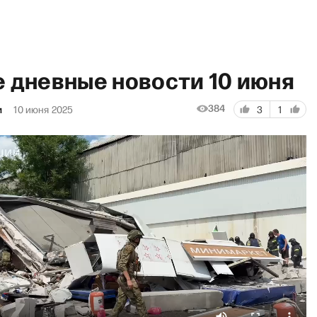
е дневные новости 10 июня
384
и
10 июня 2025
3
1
«И гр