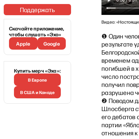
Поддержать
Видео: «Настоящий
Скачайте приложение,
чтобы слушать «Эхо»
❶ Один челов
результате у
Apple
Google
Белгородской
временем ад
погибшей в 
Купить мерч «Эха»:
число постр
В Европе
получил повр
разрушена ч
В США и Канаде
❷ Поводом дл
Шлосберга с
его дебатов 
партии «Ябло
отношения к