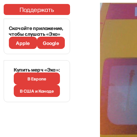
Поддержать
Скачайте приложение,
чтобы слушать «Эхо»
Apple
Google
Купить мерч «Эха»:
В Европе
В США и Канаде