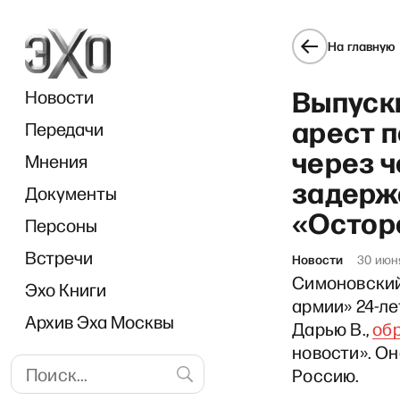
На главную
Выпуск
Новости
арест п
Передачи
через ч
Мнения
задерж
Документы
Влади
«Остор
Персоны
Встречи
Новости
30 июн
Симоновский
Эхо Книги
армии» 24-л
Архив Эха Москвы
Дарью В.,
об
новости». Он
Россию.