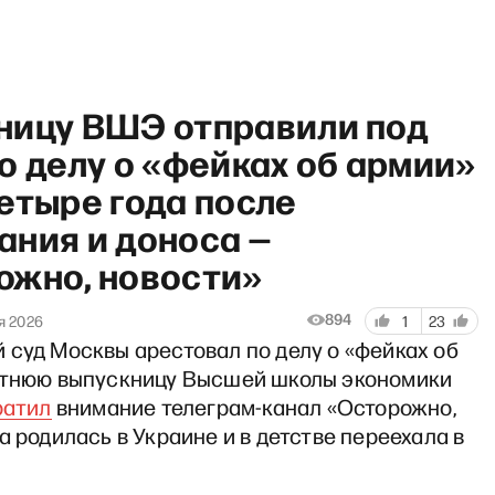
ницу ВШЭ отправили под
о делу о «фейках об армии»
етыре года после
ания и доноса —
мир Пастухов — мобилизаци
ожно, новости»
894
я 2026
1
23
 суд Москвы арестовал по делу о «фейках об
етнюю выпускницу Высшей школы экономики
ратил
внимание телеграм-канал «Осторожно,
а родилась в Украине и в детстве переехала в