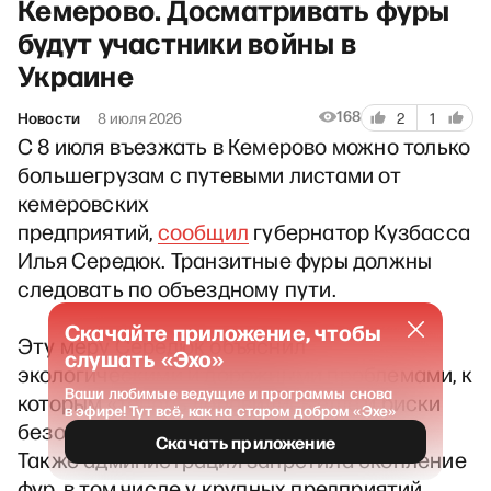
Кемерово. Досматривать фуры
будут участники войны в
Украине
168
Новости
8 июля 2026
2
1
С 8 июля въезжать в Кемерово можно только
большегрузам с путевыми листами от
кемеровских
предприятий,
сообщил
губернатор Кузбасса
Илья Середюк. Транзитные фуры должны
следовать по объездному пути.
Скачайте приложение, чтобы
Эту меру Середюк объяснил
слушать «Эхо»
экологическими и дорожными проблемами, к
Ваши любимые ведущие и программы снова
которым «теперь добавились ещё и риски
в эфире! Тут всё, как на старом добром «Эхе»
безопасности – в том числе атак БПЛА».
Скачать приложение
Также администрация запретила скопление
фур, в том числе у крупных предприятий.