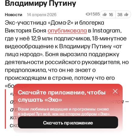
Владимиру Путину
1585
Новости
14 апреля 2026
16
38
Экс-участница «Дома-2» и блогерка
Виктория Боня
опубликовала
в Instagram,
где у неё 12,9 млн подписчиков, 18-минутное
видеообращение к Владимиру Путину «от
лица народа». Боня выразила поддержку
деятельности российского руководителя, но
предположила, что он не знает о
происходящем в стране, потому что его
«боятся».
Скачайте приложение, чтобы
«Народ вас боится, блогеры вас боятся,
слушать «Эхо»
артисты боятся, губернаторы вас боятся —
а вы президент нашей страны. Мне
Ваши любимые ведущие и программы снова
в эфире! Тут всё, как на старом добром «Эхе»
кажется, мы не должны вас бояться»
, —
Скачать приложение
сказала она.