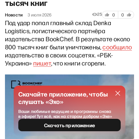
тысяч книг
25
Новости
3 июля 2026
0
0
Под удар попал главный склад Denka
Logistics, логистического партнёра
издательства BookChef. В результате около
800 тысяч книг были уничтожены,
сообщило
издательство в своих соцсетях. «РБК-
Украина»
пишет
, что книги сгорели.
Скачайте приложение, чтобы
слушать «Эхо»
Ваши любимые ведущие и программы снова
в эфире! Тут всё, как на старом добром «Эхе»
Скачать приложение