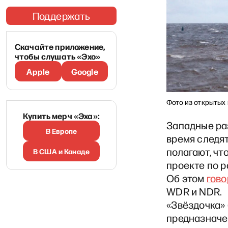
Поддержать
Скачайте приложение,
чтобы слушать «Эхо»
Apple
Google
Фото из открытых
Купить мерч «Эха»:
Западные ра
В Европе
время следят
полагают, чт
В США и Канаде
проекте по 
Об этом
гово
WDR и NDR.
«Звёздочка» 
предназначе