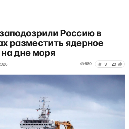
 заподозрили Россию в
ах разместить ядерное
 на дне моря
Итоги» с Дмитрием Быковым:
680
2026
3
20