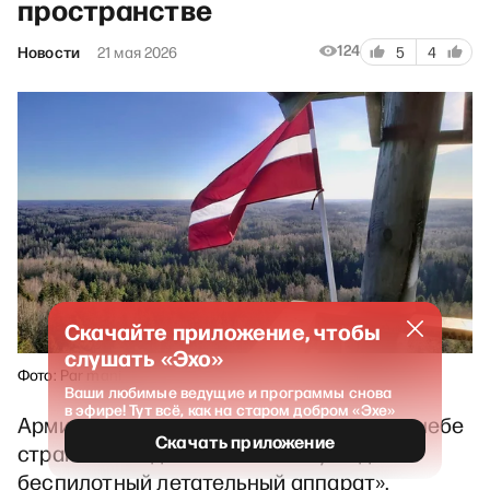
пространстве
124
Новости
21 мая 2026
5
4
Скачайте приложение, чтобы
слушать «Эхо»
Фото: Par mani
Ваши любимые ведущие и программы снова
в эфире! Тут всё, как на старом добром «Эхе»
Армия Латвии
сообщила
в сети Х, что в небе
Скачать приложение
страны «находится как минимум один
беспилотный летательный аппарат».