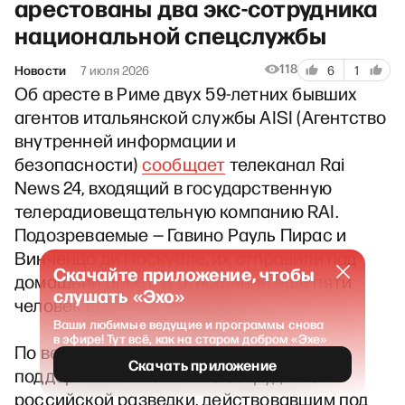
арестованы два экс-сотрудника
национальной спецслужбы
118
Новости
7 июля 2026
6
1
Об аресте в Риме двух 59-летних бывших
агентов итальянской службы AISI (Агентство
внутренней информации и
безопасности)
сообщает
телеканал Rai
News 24, входящий в государственную
телерадиовещательную компанию RAI.
Подозреваемые — Гавино Рауль Пирас и
Винченцо ди Паскуале, их отправили под
Скачайте приложение, чтобы
домашний арест. В отношении ещё пяти
слушать «Эхо»
человек ведётся следствие.
Ваши любимые ведущие и программы снова
в эфире! Тут всё, как на старом добром «Эхе»
По версии AISI, подозреваемые
Скачать приложение
поддерживали контакт с сотрудником
российской разведки, действовавшим под