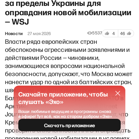
за пределы Украины для
оправдания новой мобилизации
— WSJ
5537
Новости
27 мая 2026
4
46
Власти ряда европейских стран
обеспокоены агрессивными заявлениями и
действиями России — чиновники,
занимающиеся вопросами национальной
безопасности, допускают, что Москва может
нанести удар по одной из балтийских стран,
шведским или датским островам в
Скачайте приложение, чтобы
Балтийском море или территории НАТО в
слушать «Эхо»
Арктике. Об этом
пишет
The Wall Street
Ваши любимые ведущие и программы снова
Journal. Собеседники газеты отмечают, что
в эфире! Тут всё, как на старом добром «Эхе»
Кремль таким образом может попытаться
Скачать приложение
проверить сплочённость НАТО и оправдать
проведение новой мобилизации в условиях