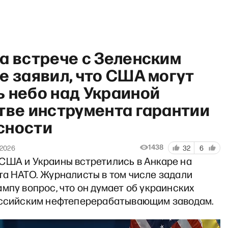
а встрече с Зеленским
е заявил, что США могут
ь небо над Украиной
тве инструмента гарантии
очий полдень» с Матвеем Га
сности
1438
 2026
32
6
США и Украины встретились в Анкаре на
та НАТО. Журналисты в том числе задали
мпу вопрос, что он думает об украинских
оссийским нефтеперерабатывающим заводам.