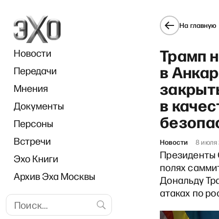
На главную
Трамп н
Новости
в Анкар
Передачи
закрыт
Мнения
в качес
Документы
«В раб
безопа
Персоны
Встречи
Новости
8 июля
Президенты 
Эхо Книги
полях самми
Архив Эха Москвы
Дональду Тра
атаках по р