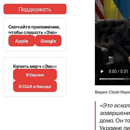
Поддержать
Скачайте приложение,
чтобы слушать «Эхо»
Apple
Google
Купить мерч «Эха»:
В Европе
В США и Канаде
Видео: Clash Repo
«Это эскал
завершению
дома. Он т
Украине ли