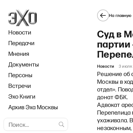
На главную
Суд в 
Новости
партии
Передачи
Перепе
Мнения
Документы
П
Новости
3 июля
Решение об 
Персоны
Москвы в ход
Встречи
отдел». Пово
Эхо Книги
донат ФБК.
Адвокат аре
Архив Эха Москвы
Перепелица п
ухаживала. 
незаконным,