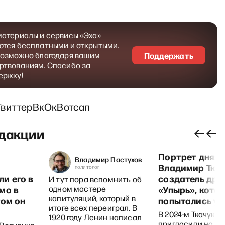
материалы и сервисы «Эха»
ются бесплатными и открытыми.
возможно благодаря вашим
Поддержать
ртвованиям. Спасибо за
ержку!
Твиттер
Вк
Ок
Вотсап
дакции
Портрет дня:
Владимир Пастухов
Владимир Ткач
политолог
и его в
создатель дро
И тут пора вспомнить об
мо в
одном мастере
«Упырь», кото
капитуляций, который в
том он
попытались уб
итоге всех переиграл. В
В 2024-м Ткачука
1920 году Ленин написал
пригласили на з