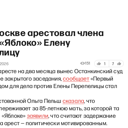
Москве арестовал члена
 «Яблоко» Елену
лицу
ортрет дня: Григорий Явлин
151
 2026
1
7
аресте на два месяца вынес Останкинский суд
е закрытого заседания,
сообщает
«Первый
дом для дела против Елены Перепелицы стал
стованной Ольга Пельш
сказала
, что
ереживает за 85-летнюю мать, за которой та
В «Яблоке»
заявили
, что считают задержание
 а арест — политически мотивированным.