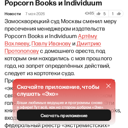
Popcorn Books и Individuum
85
Новости
7 мая 2026
5
1
Замоскворецкий суд Москвы сменил меру
пресечения менеджерам издательств
Popcorn Books и Individuum
Артёму
Вахляеву
,
Павлу Иванову
и
Дмитрию
Протопопову
с домашнего ареста, под
которым они находились с мая прошлого
года, на запрет определённых действий,
следует из картотеки суда.
Преследование по
обвинению
в участии в
Скачайте приложение, чтобы
«экстремистской организации ЛГБТ»
слушать «Эхо»
связано с романами «Лето в пионерском
галстуке» и «О чём молчит ласточка». Эти
Ваши любимые ведущие и программы снова
в эфире! Тут всё, как на старом добром «Эхе»
книги вышли в издательстве Popcorn Books,
Скачать приложение
входившем в состав холдинга «Эксмо». В
федеральный реестр «экстремистских»