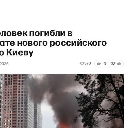
ловек погибли в
ате нового российского
о Киеву
уть еды» с Сергеем Пархомен
370
 2026
3
33