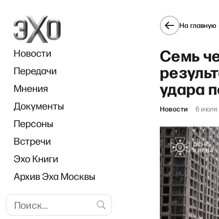
На главную
Семь че
Новости
результ
Передачи
удара п
Мнения
Документы
«С
Новости
6 июля
Персоны
Встречи
Эхо Книги
Архив Эха Москвы