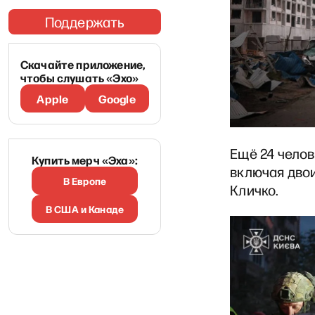
Поддержать
Скачайте приложение,
чтобы слушать «Эхо»
Apple
Google
Ещё 24 челов
Купить мерч «Эха»:
включая двои
В Европе
Кличко.
В США и Канаде