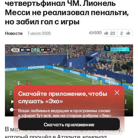
четвертьфинал ЧМ. Лионель
Месси не реализовал пенальти,
но забил гол с игры
500
Новости
7 июля 2026
23
2
Скачайте приложение, чтобы
слушать «Эхо»
Ваши любимые ведущие и программы снова
в эфире! Тут всё, как на старом добром «Эхе»
Скачать приложение
В матче 1/8 чемпионата мира по футболу,
который прошёл в Атланте, команда