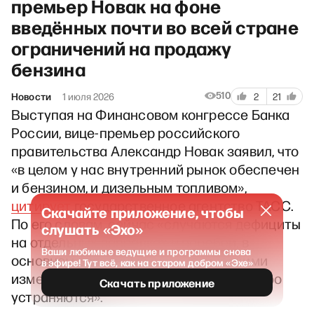
премьер Новак на фоне
введённых почти во всей стране
ограничений на продажу
бензина
510
Новости
1 июля 2026
2
21
Выступая на Финансовом конгрессе Банка
России, вице-премьер российского
правительства Александр Новак заявил, что
«в целом у нас внутренний рынок обеспечен
и бензином, и дизельным топливом»,
цитирует
государственное агентство ТАСС.
Скачайте приложение, чтобы
По его словам, сейчас «случаются дефициты
слушать «Эхо»
на отдельных заправках и перебои, в
Ваши любимые ведущие и программы снова
основном связанные с логистическими
в эфире! Тут всё, как на старом добром «Эхе»
изменениями поставок», которые «быстро
Скачать приложение
устраняются».