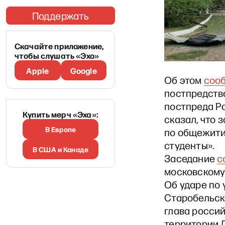
Поддержать
Скачайте приложение,
чтобы слушать «Эхо»
Apple
Google
Об этом
соо
постпредств
постпреда Р
Купить мерч «Эха»:
сказал, что
В Европе
по общежити
студенты».
В США и Канаде
Заседание
с
московскому
Об ударе по
Старобельск
глава росси
территории Л