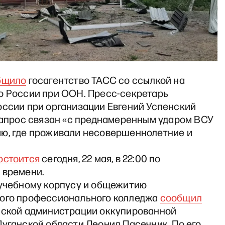
бщило
госагентство ТАСС со ссылкой на
о России при ООН. Пресс-секретарь
оссии при организации Евгений Успенский
 запрос связан «с преднамеренным ударом ВСУ
ю, где проживали несовершеннолетние и
остоится
сегодня, 22 мая, в 22:00 по
 времени.
 учебному корпусу и общежитию
ого профессионального колледжа
сообщил
йской администрации оккупированной
уганской области Леонид Пасечник. По его