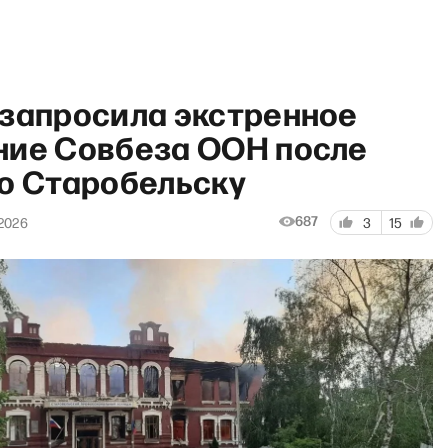
 запросила экстренное
ние Совбеза ООН после
по Старобельску
И грянул Грэм» со Светланой
687
 2026
3
15