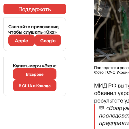
Поддержать
Скачайте приложение,
чтобы слушать «Эхо»
Apple
Google
Купить мерч «Эха»:
Последствия росси
Фото: ГСЧС Украи
В Европе
МИД РФ вып
В США и Канаде
обвинил укра
результате у
💬
«Вооруж
последоват
предприяти