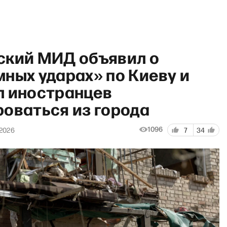
ский МИД объявил о
ных ударах» по Киеву и
л иностранцев
роваться из города
ast show с Максимом Поляк
1096
 2026
7
34