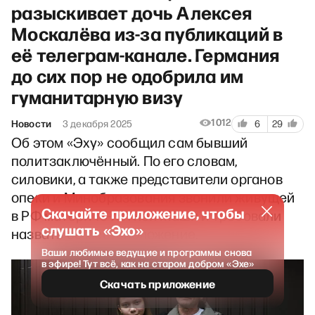
разыскивает дочь Алексея
Москалёва из-за публикаций в
её телеграм-канале. Германия
до сих пор не одобрила им
гуманитарную визу
1012
Новости
3 декабря 2025
6
29
Об этом «Эху» сообщил сам бывший
политзаключённый. По его словам,
силовики, а также представители органов
опеки и Минобразования звонили живущей
Скачайте приложение, чтобы
в РФ матери 15-летней Маши и требовали
слушать «Эхо»
назвать её местоположение.
Ваши любимые ведущие и программы снова
в эфире! Тут всё, как на старом добром «Эхе»
Скачать приложение