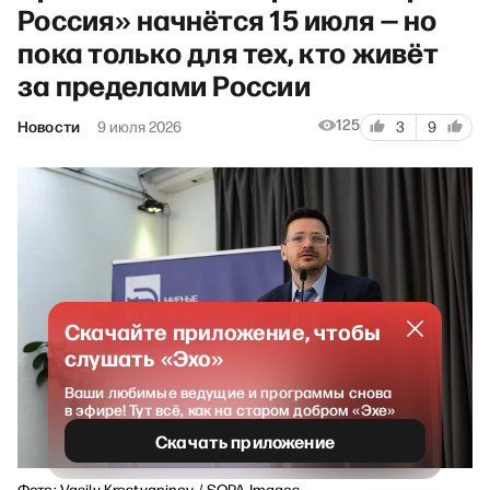
Россия» начнётся 15 июля — но
пока только для тех, кто живёт
за пределами России
125
Новости
9 июля 2026
3
9
Скачайте приложение, чтобы
слушать «Эхо»
Ваши любимые ведущие и программы снова
в эфире! Тут всё, как на старом добром «Эхе»
Скачать приложение
Фото: Vasily Krestyaninov / SOPA Images