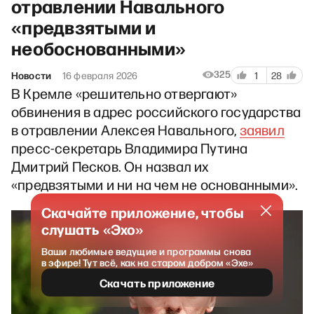
отравлении Навального
«предвзятыми и
необоснованными»
325
Новости
16 февраля 2026
1
28
В Кремле «решительно отвергают»
обвинения в адрес российского государства
в отравлении Алексея Навального,
заявил
пресс-секретарь Владимира Путина
Дмитрий Песков. Он назвал их
«предвзятыми и ни на чем не основанными».
Скачайте приложение, чтобы
слушать «Эхо»
Ваши любимые ведущие и программы снова
в эфире! Тут всё, как на старом добром «Эхе»
Скачать приложение