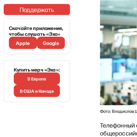
Поддержать
Скачайте приложение,
чтобы слушать «Эхо»
Apple
Google
Купить мерч «Эха»:
В Европе
В США и Канаде
Фото: Владислав 
Телефонный о
общероссийс