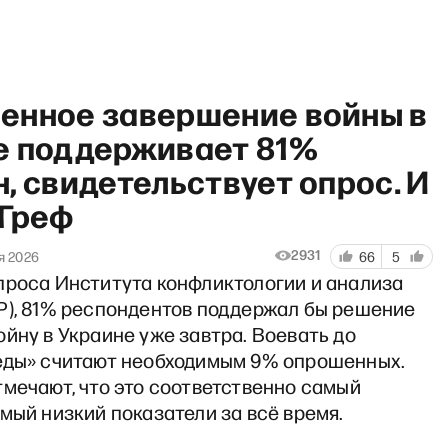
енное завершение войны в
е поддерживает 81%
, свидетельствует опрос. И
 Греф
 грянул Грэм» с Антоном До
2931
я 2026
66
5
проса Института конфликтологии и анализа
Р), 81% респондентов поддержал бы решение
йну в Украине уже завтра. Воевать до
еды» считают необходимым 9% опрошенных.
мечают, что это соответственно самый
мый низкий показатели за всё время.