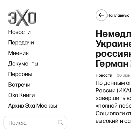
На главную
Немедл
Новости
Украин
Передачи
россиян
Мнения
Герман
Документы
«И
Персоны
Новости
30 июн
По данным о
Встречи
России (ИКА
Эхо Книги
завершить во
Архив Эха Москвы
«полной поб
Социологи от
высокий и са