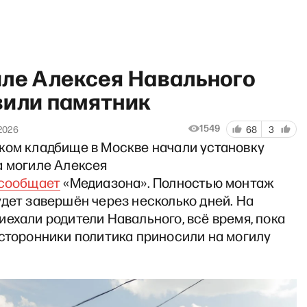
иле Алексея Навального
вили памятник
1549
2026
68
3
ком кладбище в Москве начали установку
зарева Тут» с Александрой 
а могиле Алексея
сообщает
«Медиазона». Полностью монтаж
дет завершён через несколько дней. На
ехали родители Навального, всё время, пока
 сторонники политика приносили на могилу