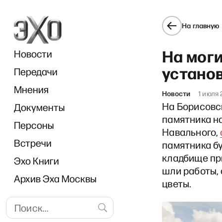
На главную
На мог
Новости
устано
Передачи
Мнения
Новости
1 июля 
На Борисовс
Документы
«Ла
памятника н
Персоны
Навального,
Встречи
памятника бу
кладбище при
Эхо Книги
шли работы,
Архив Эха Москвы
цветы.