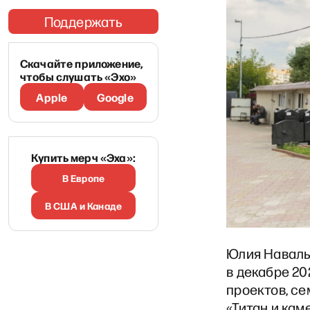
Поддержать
Скачайте приложение,
чтобы слушать «Эхо»
Apple
Google
Купить мерч «Эха»:
В Европе
В США и Канаде
Юлия Навал
в декабре 20
проектов, се
«Титан и кам