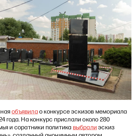
ьная
объявила
о конкурсе эскизов мемориала
24 года. На конкурс прислали около 280
мья и соратники политика
выбрали
эскиз
ень», созданный анонимным автором.