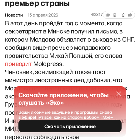
премьер страны
217
Новости
15 апреля 2026
19
2
В этот день пройдёт год с момента, когда
секретариат в Минске получил письмо, в
котором Молдова объявляет о выходе из СНГ,
сообщил вице-премьер молдавского
правительства Михай Попшой, его слова
приводит
Moldpress.
Чиновник, занимающий также пост
министра иностранных дел, добавил, что
Молдова останется участником некоторых
Скачайте приложение, чтобы
экономических соглашений, как поступила
слушать «Эхо»
Грузия. Тбилиси покинул СНГ в 2009 году
после вторжения со стороны России.
Ваши любимые ведущие и программы снова
в эфире! Тут всё, как на старом добром «Эхе»
Инициатором выхода из организации стал
Скачать приложение
МИД Молдовы, по мнению которого СНГ
перестал соблюдать свои