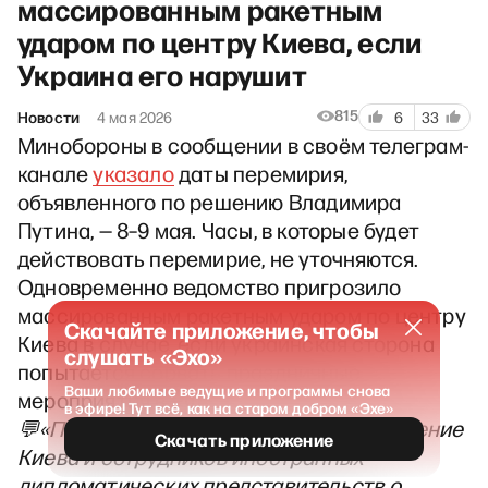
массированным ракетным
ударом по центру Киева, если
Украина его нарушит
815
Новости
4 мая 2026
6
33
Минобороны в сообщении в своём телеграм-
канале
указало
даты перемирия,
объявленного по решению Владимира
Путина, — 8–9 мая. Часы, в которые будет
действовать перемирие, не уточняются.
Одновременно ведомство пригрозило
массированным ракетным ударом по центру
Скачайте приложение, чтобы
Киева в случае, если украинская сторона
слушать «Эхо»
попытается сорвать праздничные
Ваши любимые ведущие и программы снова
мероприятия в РФ.
в эфире! Тут всё, как на старом добром «Эхе»
💬
«Предупреждаем гражданское население
Скачать приложение
Киева и сотрудников иностранных
дипломатических представительств о