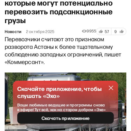
которые могут потенциально
перевозить подсанкционные
грузы
9955
Новости
2 октября 2025
57
9
Перевозчики считают это признаком
разворота Астаны к более тщательному
соблюдению западных ограничений, пишет
«Коммерсант».
Скачайте приложение, чтобы
слушать «Эхо»
Ваши любимые ведущие и программы снова
в эфире! Тут всё, как на старом добром «Эхе»
Скачать приложение