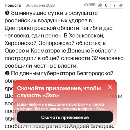
585
Новости
30 апреля 2026
0
7
❶ За минувшие сутки в результате
российских воздушных ударов в
Днепропетровской области погибли два
человека, один ранен. В Харьковской,
Херсонской, Запорожской областях, в
Одессе и Краматорске Донецкой области
пострадали в общей сложности 32 человека,
сообщили местные власти.
❷ По данным губернатора Белгородской
области Вячеслава Гладкова, из-за удара
Скачайте приложение, чтобы
дрона по пассажирскому автобусу в
слушать «Эхо»
Шебекинском районе три человека погибли,
восемь ранены. В других районах
Ваши любимые ведущие и программы снова
в эфире! Тут всё, как на старом добром «Эхе»
пострадали ещё трое. Кроме того, ранен
Скачать приложение
один житель Волгоградской области,
сообщил глава региона Андрей Бочаров.