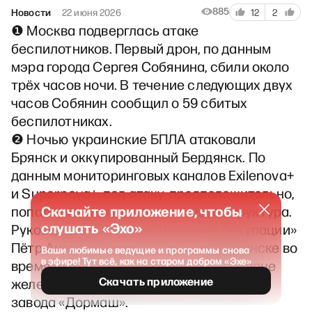
885
Новости
22 июня 2026
12
2
❶ Москва подверглась атаке
беспилотников. Первый дрон, по данным
мэра города Сергея Собянина, сбили около
трёх часов ночи. В течение следующих двух
часов Собянин сообщил о 59 сбитых
беспилотниках.
❷ Ночью украинские БПЛА атаковали
Брянск и оккупированный Бердянск. По
данным мониторинговых каналов Exilenova+
и Supernova+, под атаку, предположительно,
Скачайте приложение, чтобы
попала железнодорожная инфраструктура.
слушать «Эхо»
Руководитель «Центра изучения оккупации»
Пётр Андрющенко пишет, что в Бердянске во
Ваши любимые ведущие и программы снова
в эфире! Тут всё, как на старом добром «Эхе»
время атаки произошли взрывы в районе
Скачать приложение
железнодорожного вокзала и в районе
завода «Дормаш».