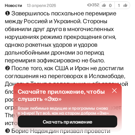
352
Новости
13 апреля 2026
0
1
❶ Завершилось пасхальное перемирие
между Россией и Украиной. Стороны
обвинили друг друга в многочисленных
нарушениях режима прекращения огня,
однако ракетных ударов и ударов
дальнобойными дронами за период
перемирия зафиксировано не было.
❷ После того, как США и Иран не достигли
соглашения на переговорах в Исламабаде,
Дональд Трамп в дополнение к объявленной
Скачайте приложение, чтобы
блокаде Ормузского пролива
слушать «Эхо»
рассматривает возобновление
ограниченных ударов по Ирану, сообщает
Ваши любимые ведущие и программы снова
в эфире! Тут всё, как на старом добром «Эхе»
The Wall Street Journal со ссылкой на
Скачать приложение
источники.
❸ Борис Надеждин призвал провести