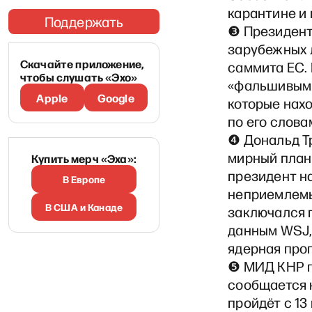
карантине и 
Поддержать
❸ Президент
зарубежных 
Скачайте приложение,
саммита ЕС. 
чтобы слушать «Эхо»
«фальшивыми
Apple
Google
которые нах
по его слова
❹ Дональд Т
мирный план 
Купить мерч «Эха»:
президент н
В Европе
неприемлемым
В США и Канаде
заключался 
данным WSJ,
ядерная про
❺ МИД КНР п
сообщается 
пройдёт с 13