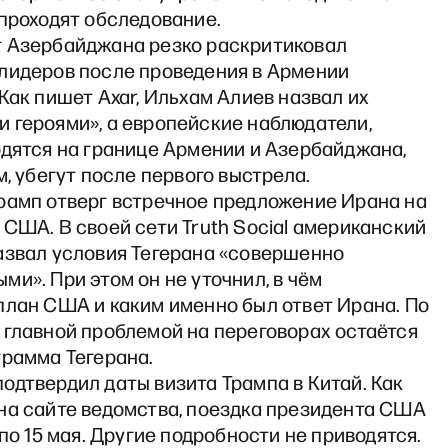
проходят обследование.
 Азербайджана резко раскритиковал
лидеров после проведения в Армении
Как пишет Axar, Ильхам Алиев назвал их
 героями», а европейские наблюдатели,
одятся на границе Армении и Азербайджана,
м, убегут после первого выстрела.
рамп отверг встречное предложение Ирана на
США. В своей сети Truth Social американский
азвал условия Тегерана «совершенно
и». При этом он не уточнил, в чём
план США и каким именно был ответ Ирана. По
 главной проблемой на переговорах остаётся
грамма Тегерана.
одтвердил даты визита Трампа в Китай. Как
на сайте ведомства, поездка президента США
 по 15 мая. Другие подробности не приводятся.