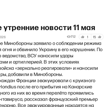
 утренние новости 11 мая
712
2026
1
15
е Минобороны заявило о соблюдении режима
огня и обвинило Украину в его нарушении. По
«Статус». Отцы
 ведомства, ВСУ наносили удары
ми и артиллерией. В этих условиях
войска «зеркально реагировали» и наносили
ары, добавили в Минобороны.
раждан Франции эвакуировали с круизного
Hondius после его прибытия на Канарские
дного из них во время перелёта проявились
нтавируса, рассказал французский премьер
екорню. Все эвакуированные находятся на