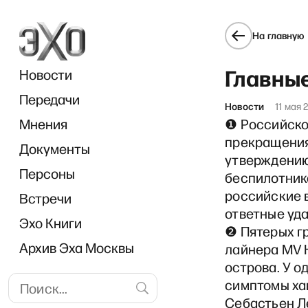
На главную
Главные
Новости
Передачи
Новости
11 мая 
Мнения
❶ Российско
прекращения 
Документы
утверждению
Персоны
беспилотника
российские 
Встречи
ответные уд
Эхо Книги
❷ Пятерых г
Архив Эха Москвы
лайнера MV 
острова. У о
симптомы ха
Себастьен Л