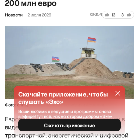
200 млн евро
354
Новости
2 июля 2026
13
3
Скачайте приложение, чтобы
слушать «Эхо»
Фото: аппарат Президента Республики Армения
Ваши любимые ведущие и программы снова
в эфире! Тут всё, как на старом добром «Эхе»
Европейский союз выделит до €200 млн в
Скачать приложение
виде грантовой поддержки для развития
транспортной, энергетической и цифровой