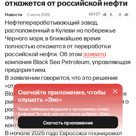
откажется от российской нефти
137
Новости
2 июля 2026
6
0
Нефтеперерабатывающий завод,
расположенный в Кулеви на побережье
Черного моря, в ближайшее время
полностью откажется от переработки
российской нефти. Об этом
заявила
компания Black Sea Petroleum, управляющая
предприятием.
В заявлении говорится, что это решение
«откроет для продукции, произведённой
Скачайте приложение, чтобы
Black Sea Petroleum, высокомаржинальные
слушать «Эхо»
рынки». Кроме того, в заявлении говорится о
расширении сотрудничества с
Ваши любимые ведущие и программы снова
в эфире! Тут всё, как на старом добром «Эхе»
американским промышленным
Скачать приложение
конгломератом Honeywell.
В начале 2026 года Евросоюз планировал