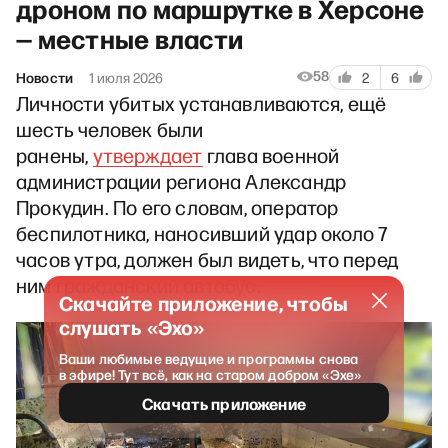
дроном по маршрутке в Херсоне
— местные власти
58
Новости
1 июля 2026
2
6
Личности убитых устанавливаются, ещё
шесть человек были
ранены,
утверждает
глава военной
администрации региона Александр
Прокудин. По его словам, оператор
беспилотника, наносивший удар около 7
часов утра, должен был видеть, что перед
ним гражданский автобус.
Скачайте приложение, чтобы
слушать «Эхо»
Ваши любимые ведущие и программы снова
в эфире! Тут всё, как на старом добром «Эхе»
Скачать приложение