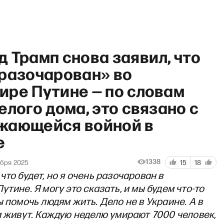
 Трамп снова заявил, что
 разочарован» во
ире Путине — по словам
елого дома, это связано с
«И грянул Грэм» с Антоном 
жающейся войной в
е
1338
ября 2025
15
18
что будет, но я очень разочарован в
утине. Я могу это сказать, и мы будем что-то
ы помочь людям жить. Дело не в Украине. А в
и живут. Каждую неделю умирают 7000 человек,