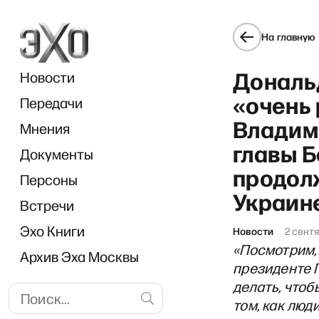
На главную
Дональд
Новости
«очень
Передачи
Владим
Мнения
главы Б
Документы
продол
Персоны
Украин
Встречи
Эхо Книги
Новости
2 сент
«Посмотрим, 
Архив Эха Москвы
президенте П
делать, чтоб
том, как люд