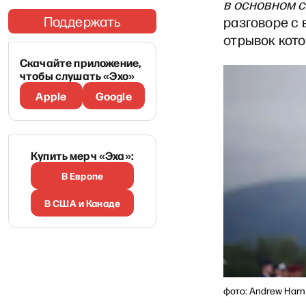
в основном с
Поддержать
разговоре с
отрывок кот
Скачайте приложение,
чтобы слушать «Эхо»
Apple
Google
Купить мерч «Эха»:
В Европе
В США и Канаде
фото: Andrew Harn