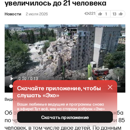
увеличилось до 21 человека
221
Новости
2 июля 2026
1
13
Скачайте приложение, чтобы
слушать «Эхо»
Видео: ГСЧС Украины / Telegram
Ваши любимые ведущие и программы снова
в эфире! Тут всё, как на старом добром «Эхе»
Об этом сообщила Государственная служба
Скачать приложение
по чрезвычайным ситуациям. Пострадали 85
человек, в том числе двое детей. По данным