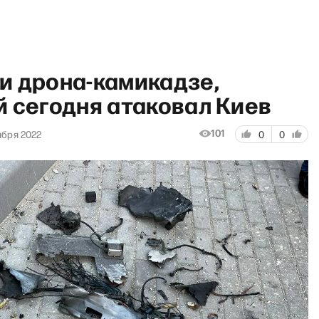
и дрона-камикадзе,
й сегодня атаковал Киев
101
ября 2022
0
0
how с Александрой Филиппен