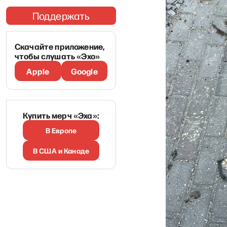
Поддержать
Скачайте приложение,
чтобы слушать «Эхо»
Apple
Google
Купить мерч «Эха»:
В Европе
В США и Канаде