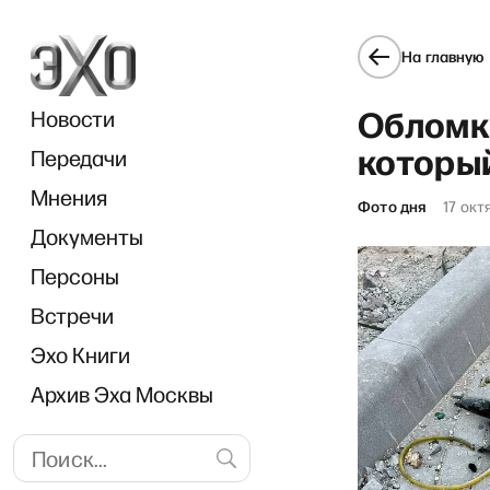
На главную
Обломк
Новости
которы
Передачи
Мнения
Фото дня
17 окт
Документы
Breakfast s
Персоны
Встречи
Эхо Книги
Архив Эха Москвы