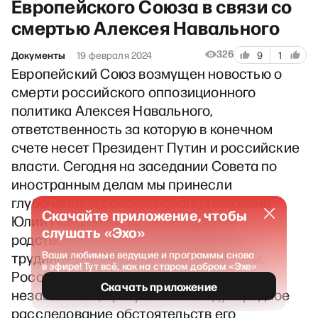
Европейского Союза в связи со
смертью Алексея Навального
326
Документы
19 февраля 2024
9
1
Европейский Союз возмущен новостью о
смерти российского оппозиционного
политика Алексея Навального,
ответственность за которую в конечном
счете несет Президент Путин и российские
власти. Сегодня на заседании Совета по
иностранным делам мы принесли
глубочайшие соболезнования его жене
Скачайте приложение, чтобы
Юлии Навальной, их детям, другим
слушать «Эхо»
родственникам, друзьям и всем, кто
Ваши любимые ведущие и программы снова
трудился с ним на благо своей страны.
в эфире! Тут всё, как на старом добром «Эхе»
Россия должна позволить провести
Скачать приложение
независимое, прозрачное международное
расследование обстоятельств его