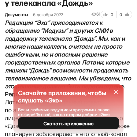
у телеканала «Дождь»
61
Документы
6 декабря 2022
0
0
Редакция “Эха” присоединяется к
обращению “Медузы” и других СМИ в
поддержку телеканала “Дождь”. Мы, как и
многие наши коллеги, считаем не просто
ошибочным, но и опасным решение
государственных органов Латвии, которые
лишили “Дождь” возможности продолжать
телевизионное вещание. Мы убеждены, что
это решение должно быть пересмотрено.
Скачайте приложение, чтобы
Редакция «Медузы»
:
слушать «Эхо»
Латвийский Национальный совет
по электронным СМИ аннулировал
Ваши любимые ведущие и программы снова
в эфире! Тут всё, как на старом добром «Эхе»
лицензию «Дождя». Ведомство запретило
Скачать приложение
«Дождю» вещать в кабельных сетях, а также
планирует заблокировать его ютьюб-канал