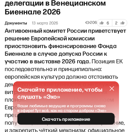
делегации в Венецианском
Биеннале 2026
206
Документы
13 марта 2026
6
2
Антивоенный комитет России приветствует
решение Европейской комиссии
приостановить финансирование Фонда
Биеннале в случае допуска России к
участию в выставке 2026 года.
Позиция ЕК
последовательна и принципиальна:
европейская культура должна отстаивать
демократические ценности, а не служить
Скачайте приложение, чтобы
витриной для государства, которое их
слушать «Эхо»
планомерно уничтожает. Мы призываем
Ваши любимые ведущие и программы снова
Еврокомиссию распространить этот
в эфире! Тут всё, как на старом добром «Эхе»
прецедент на все культурные институты,
Скачать приложение
получающие европейское финансирование,
и закрепить чёткий механизм: официальное