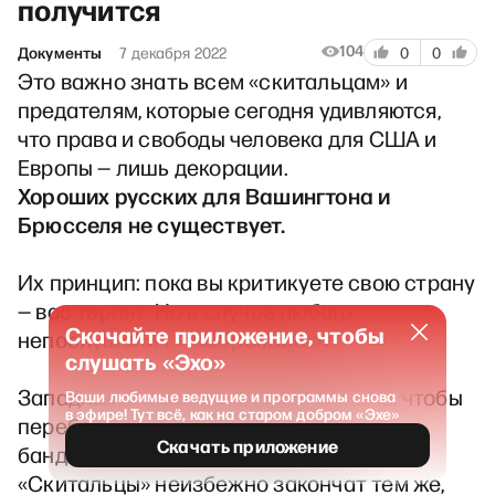
получится
104
Документы
7 декабря 2022
0
0
Это важно знать всем «скитальцам» и
предателям, которые сегодня удивляются,
что права и свободы человека для США и
Европы — лишь декорации.
Хороших русских для Вашингтона и
Брюсселя не существует.
Их принцип: пока вы критикуете свою страну
— вас терпят. Но в случае любого
Скачайте приложение, чтобы
непослушания — выбрасывают.
слушать «Эхо»
Западным государствам необходимо, чтобы
Ваши любимые ведущие и программы снова
в эфире! Тут всё, как на старом добром «Эхе»
перебежчики были бóльшими
Скачать приложение
бандеровцами, чем сам Бандера.
«Скитальцы» неизбежно закончат тем же,