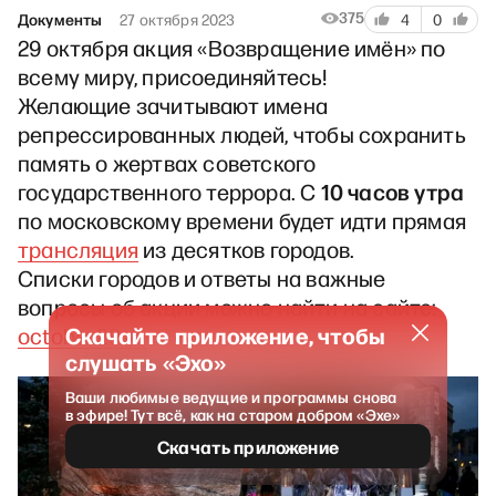
375
Документы
27 октября 2023
4
0
29 октября акция «Возвращение имён» по
всему миру, присоединяйтесь!
Желающие зачитывают имена
репрессированных людей, чтобы сохранить
память о жертвах советского
10 часов утра
государственного террора. С
по московскому времени будет идти прямая
трансляция
из десятков городов.
Списки городов и ответы на важные
вопросы об акции можно найти на сайте:
Скачайте приложение, чтобы
october29.ru
слушать «Эхо»
Ваши любимые ведущие и программы снова
в эфире! Тут всё, как на старом добром «Эхе»
Скачать приложение