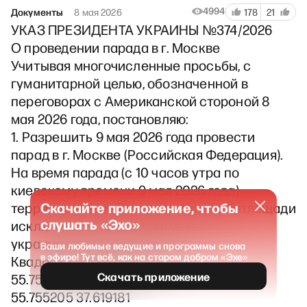
4994
Документы
8 мая 2026
178
21
УКАЗ ПРЕЗИДЕНТА УКРАИНЫ №374/2026
О проведении парада в г. Москве
Учитывая многочисленные просьбы, с
гуманитарной целью, обозначенной в
переговорах с Американской стороной 8
мая 2026 года, постановляю:
1. Разрешить 9 мая 2026 года провести
парад в г. Москве (Российская Федерация).
На время парада (с 10 часов утра по
киевскому времени 9 мая 2026 года)
Скачайте приложение, чтобы
территориальный квадрат Красной площади
слушать «Эхо»
исключить из плана применения
украинского вооружения.
Ваши любимые ведущие и программы снова
в эфире! Тут всё, как на старом добром «Эхе»
Квадрат Красной площади:
Скачать приложение
55.754413 37.617733
55.755205 37.619181