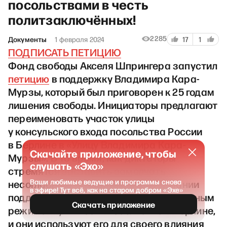
посольствами в честь
политзаключённых!
2285
Документы
1 февраля 2024
17
1
ПОДПИСАТЬ ПЕТИЦИЮ
Фонд свободы Акселя Шпрингера запустил
петицию
в поддержку Владимира Кара-
Мурзы, который был приговорен к 25 годам
лишения свободы. Инициаторы предлагают
переименовать участок улицы
у консульского входа посольства России
в Берлине в «Улицу Владимира Кара-
Скачайте приложение, чтобы
Мурзы». В то время, как диктаторы
слушать «Эхо»
стремятся заставить замолчать
несогласных, «правительство Германии
Ваши любимые ведущие и программы снова
в эфире! Тут всё, как на старом добром «Эхе»
поддерживает отношения с авторитарным
Скачать приложение
режимом: у них есть посольство в Берлине,
и они используют его для своего влияния