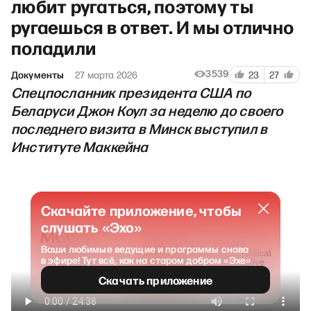
любит ругаться, поэтому ты
ругаешься в ответ. И мы отлично
поладили
3539
Документы
27 марта 2026
23
27
Спецпосланник президента США по
Беларуси Джон Коул за неделю до своего
последнего визита в Минск выступил в
Институте Маккейна
Скачайте приложение, чтобы
слушать «Эхо»
Ваши любимые ведущие и программы снова
в эфире! Тут всё, как на старом добром «Эхе»
Скачать приложение