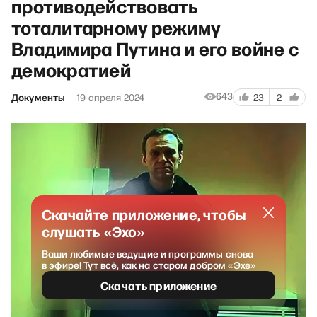
противодействовать
тоталитарному режиму
Владимира Путина и его войне с
демократией
643
Документы
19 апреля 2024
23
2
Скачайте приложение, чтобы
слушать «Эхо»
Ваши любимые ведущие и программы снова
в эфире! Тут всё, как на старом добром «Эхе»
Скачать приложение