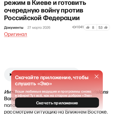
режим в Киеве и готовить
очередную войну против
Российской Федерации
1041
Документы
27 марта 2026
8
53
Оригинал
Скачайте приложение, чтобы
слушать «Эхо»
Интервью телекомпании France Télévisions
Ваши любимые ведущие и программы снова
в эфире! Тут всё, как на старом добром «Эхе»
Вопрос:
Перед тем как мы поговорим о
Скачать приложение
положении дел на Украине, давайте
рассмотрим ситуацию на Ближнем Востоке.