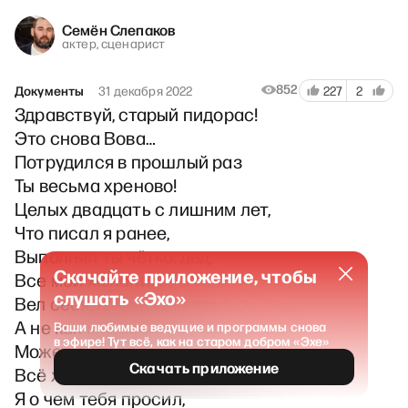
Семён Слепаков
актер, сценарист
852
Документы
31 декабря 2022
227
2
Здравствуй, старый пидорас!
Это снова Вова…
Потрудился в прошлый раз
Ты весьма хреново!
Целых двадцать с лишним лет,
Что писал я ранее,
Выполнял ты чётко, дед,
Скачайте приложение, чтобы
Все мои желания!
слушать «Эхо»
Вел себя, как дед Мороз,
А не как мудила!
Ваши любимые ведущие и программы снова
в эфире! Тут всё, как на старом добром «Эхе»
Может, скажешь, что стряслось?
Скачать приложение
Всё ж нормально было!!!
Я о чем тебя просил,