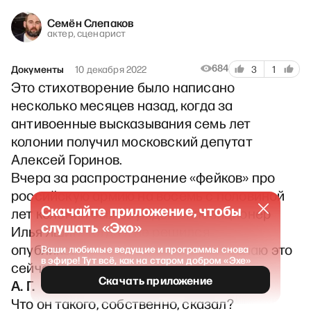
Семён Слепаков
актер, сценарист
684
Документы
10 декабря 2022
3
1
Это стихотворение было написано
несколько месяцев назад, когда за
антивоенные высказывания семь лет
колонии получил московский депутат
Алексей Горинов.
Вчера за распространение «фейков» про
российскую армию на восемь с половиной
Скачайте приложение, чтобы
лет колонии был осужден оппозиционер
слушать «Эхо»
Илья Яшин. Тогда я не решился
опубликовать это стихотворение, делаю это
Ваши любимые ведущие и программы снова
в эфире! Тут всё, как на старом добром «Эхе»
сейчас.
Скачать приложение
А. Г.
Что он такого, собственно, сказал?